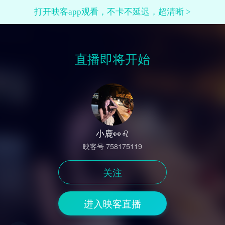
打开映客app观看，不卡不延迟，超清晰 >
直播即将开始
小鹿👀♌️
映客号 758175119
关注
进入映客直播