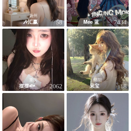
扬州
石家庄
🎶汇赢
Mee 蓝
58
7434
重庆
绵阳
摆摆🐟
呆宝
2062
18