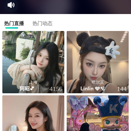
热门直播
热门动态
上海
哈尔滨
阿昭💕
Linlin 🩵🫧
4156
144