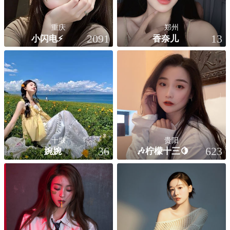
重庆
郑州
小闪电⚡️
香奈儿
2091
13
十堰
贵阳
婉婉
🎶柠檬十三🍋
36
623