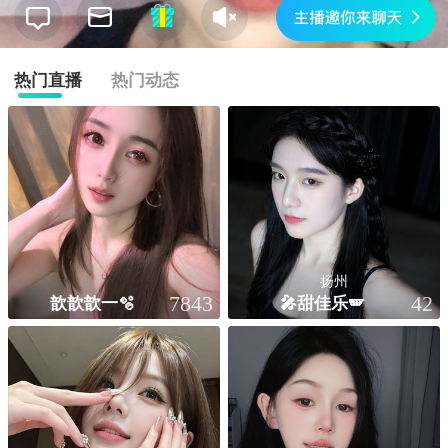
热门直播
热门动态
扬州
歆歆歆一🫧
🎤甜佳乐🪽
7843
42