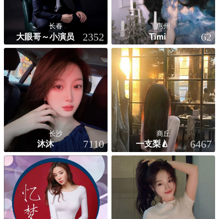
长春
惠州
大眼哥～小演员
Timi
2352
62
长沙
商丘
沐沐
一支梨🍐
7110
6467