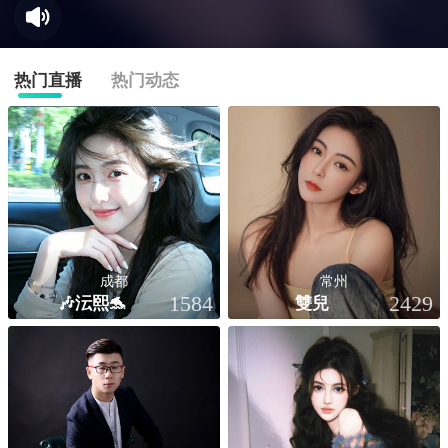
热门直播
热门动态
成都
常州
🎶沄熙🐬
雙兒
1584
2429